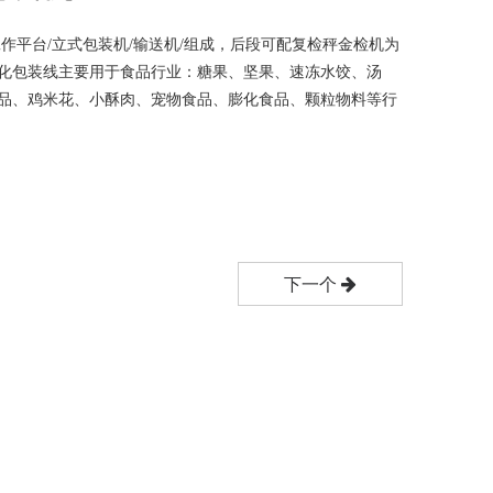
工作平台/立式包装机/输送机/组成，后段可配复检秤金检机为
动化包装线主要用于食品行业：糖果、坚果、速冻水饺、汤
食品、鸡米花、小酥肉、宠物食品、膨化食品、颗粒物料等行
下一个