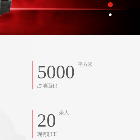
5000
平方米
占地面积
20
余人
现有职工