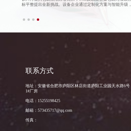
散、低、
标平整提出全新挑战。设备企业通过定制化方案与智能升级
制、密封合格率99.8%、标签误差1毫米内，推动生产线迈
这场变革正重塑行业格局，催生从标准化制造到定制化服务
联系方式
地址：安徽省合肥市庐阳区林店街道庐阳工业园天水路6号
1#厂房
电话：15255198425
邮箱：573435717@qq.com
传真：