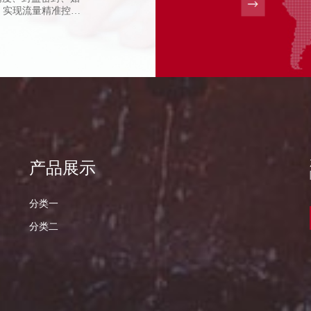
，实现流量精准控
向2031年的529亿元。从亚马逊分拣中心到辉瑞
向全流程自动化闭环。
成本削减和98%的生鲜抓取成功率重塑包装效
的蜕变。
口可乐10分钟切换包装规格的案例，揭示了这
产品展示
分类一
分类二